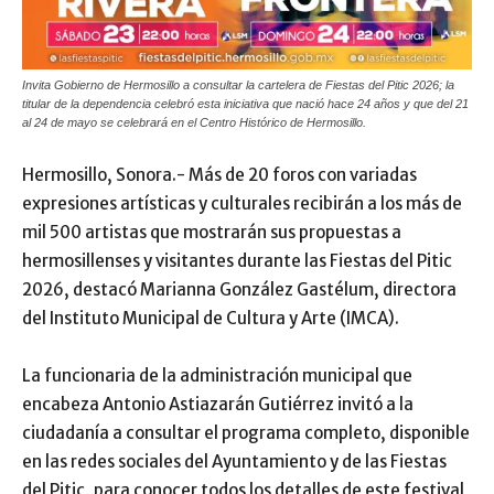
Invita Gobierno de Hermosillo a consultar la cartelera de Fiestas del Pitic 2026; la
titular de la dependencia celebró esta iniciativa que nació hace 24 años y que del 21
al 24 de mayo se celebrará en el Centro Histórico de Hermosillo.
Hermosillo, Sonora.- Más de 20 foros con variadas
expresiones artísticas y culturales recibirán a los más de
mil 500 artistas que mostrarán sus propuestas a
hermosillenses y visitantes durante las Fiestas del Pitic
2026, destacó Marianna González Gastélum, directora
del Instituto Municipal de Cultura y Arte (IMCA).
La funcionaria de la administración municipal que
encabeza Antonio Astiazarán Gutiérrez invitó a la
ciudadanía a consultar el programa completo, disponible
en las redes sociales del Ayuntamiento y de las Fiestas
del Pitic, para conocer todos los detalles de este festival