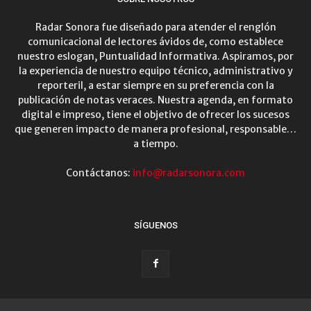
Radar Sonora fue diseñado para atender el renglón
comunicacional de lectores ávidos de, como establece
nuestro eslogan, Puntualidad Informativa. Aspiramos, por
la experiencia de nuestro equipo técnico, administrativo y
reporteril, a estar siempre en su preferencia con la
publicación de notas veraces. Nuestra agenda, en formato
digital e impreso, tiene el objetivo de ofrecer los sucesos
que generen impacto de manera profesional, responsable…
a tiempo.
Contáctanos:
info@radarsonora.com
SÍGUENOS