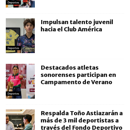
Deportes
Impulsan talento juvenil
hacia el Club América
Deportes
Destacados atletas
sonorenses participan en
Campamento de Verano
Deportes
Respalda Toño Astiazarán a
más de 3 mil deportistas a
través del Fondo Deportivo