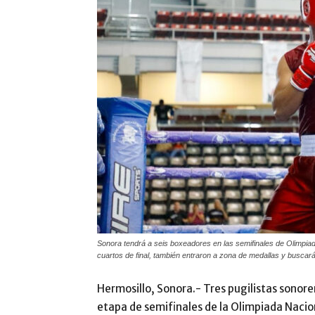
Sonora tendrá a seis boxeadores en las semifinales de Olimpiada
cuartos de final, también entraron a zona de medallas y buscarán i
Hermosillo, Sonora.- Tres pugilistas sonore
etapa de semifinales de la Olimpiada Nacion