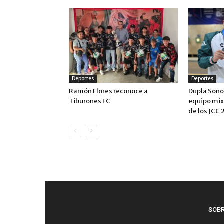
Deportes
Deportes
Ramón Flores reconoce a
Dupla Sono
Tiburones FC
equipo mixt
de los JCC
SOB