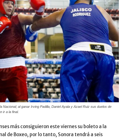
 Nacional; al ganar Irving Padilla, Daniel Ayala y Azael Ruiz sus duelos de
r a la final.
nses más consiguieron este viernes su boleto a la
al de Boxeo, por lo tanto, Sonora tendrá a seis