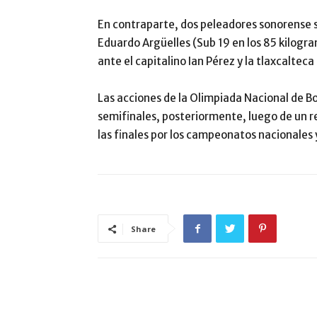
En contraparte, dos peleadores sonorense se
Eduardo Argüelles (Sub 19 en los 85 kilogra
ante el capitalino Ian Pérez y la tlaxcalte
Las acciones de la Olimpiada Nacional de 
semifinales, posteriormente, luego de un r
las finales por los campeonatos nacionales 
Share
ARTÍCULO RELACIONADOS
MÁS DEL AUTOR