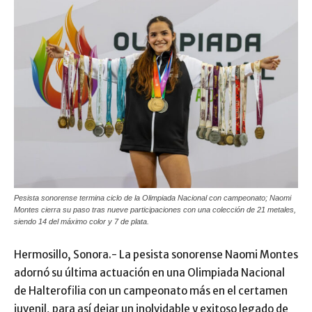
Pesista sonorense termina ciclo de la Olimpiada Nacional con campeonato; Naomi
Montes cierra su paso tras nueve participaciones con una colección de 21 metales,
siendo 14 del máximo color y 7 de plata.
Hermosillo, Sonora.- La pesista sonorense Naomi Montes
adornó su última actuación en una Olimpiada Nacional
de Halterofilia con un campeonato más en el certamen
juvenil, para así dejar un inolvidable y exitoso legado de