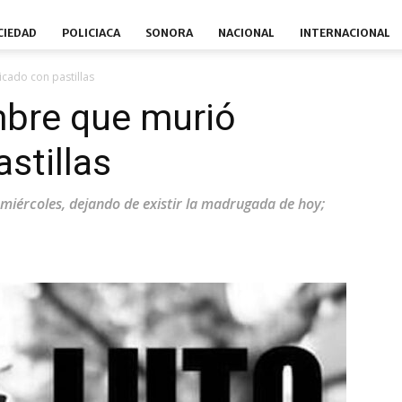
CIEDAD
POLICIACA
SONORA
NACIONAL
INTERNACIONAL
icado con pastillas
mbre que murió
stillas
 miércoles, dejando de existir la madrugada de hoy;