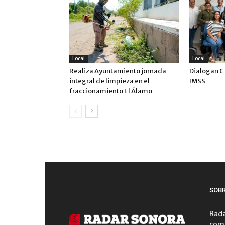
Local
Local
Realiza Ayuntamiento jornada
Dialogan C
integral de limpieza en el
IMSS
fraccionamiento El Álamo
SOB
Rada
comu