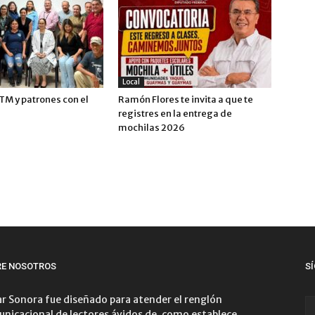
Local
TM y patrones con el
Ramón Flores te invita a que te
registres en la entrega de
mochilas 2026
RE NOSOTROS
S
r Sonora fue diseñado para atender el renglón
nicacional de lectores ávidos de, como establece