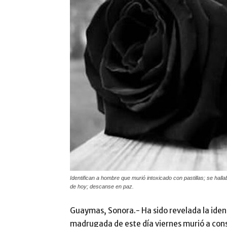
Identifican a hombre que murió intoxicado con pastillas; se hall
de hoy; descanse en paz.
Guaymas, Sonora.- Ha sido revelada la iden
madrugada de este día viernes murió a cons