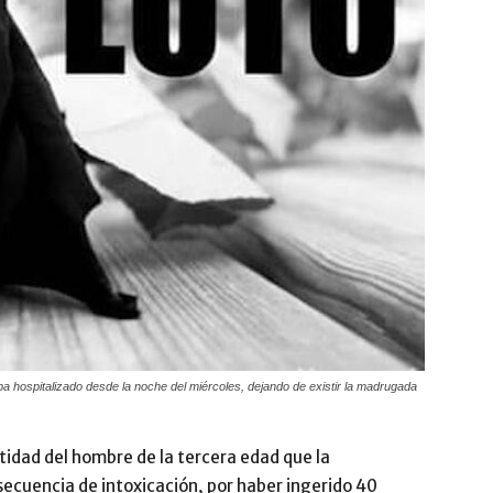
aba hospitalizado desde la noche del miércoles, dejando de existir la madrugada
tidad del hombre de la tercera edad que la
ecuencia de intoxicación, por haber ingerido 40