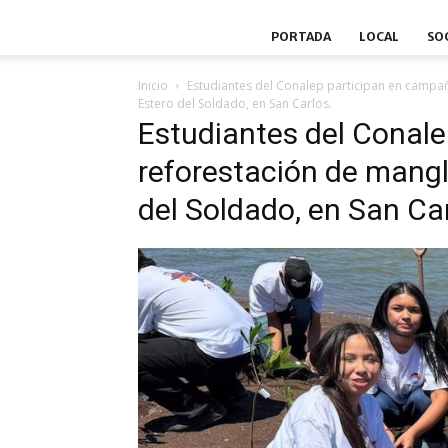
PORTADA
LOCAL
SO
Inicio
Estudiantes del Conalep participan en campa
Estero del Soldado, en San Carlos.
Estudiantes del Conal
reforestación de mangl
del Soldado, en San Car