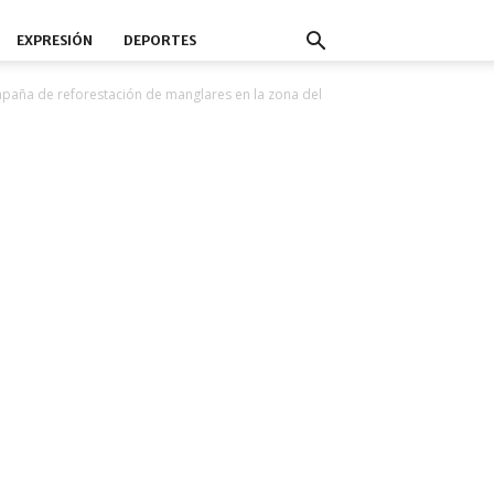
EXPRESIÓN
DEPORTES
mpaña de reforestación de manglares en la zona del