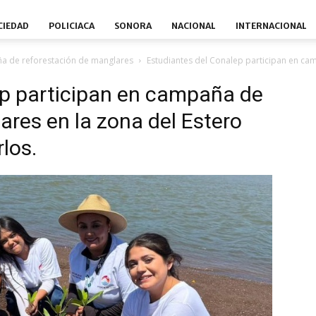
CIEDAD
POLICIACA
SONORA
NACIONAL
INTERNACIONAL
ña de reforestación de manglares
Estudiantes del Conalep participan en ca
ep participan en campaña de
ares en la zona del Estero
los.