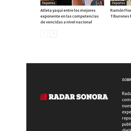
Deportes
Deportes
Atleta yaqui entre los mejores
Ramón Flor
exponente en las competencias
Tiburones 
de vencidas a nivel nacional
SOB
Rada
comu
nues
expe
repo
publ
digi