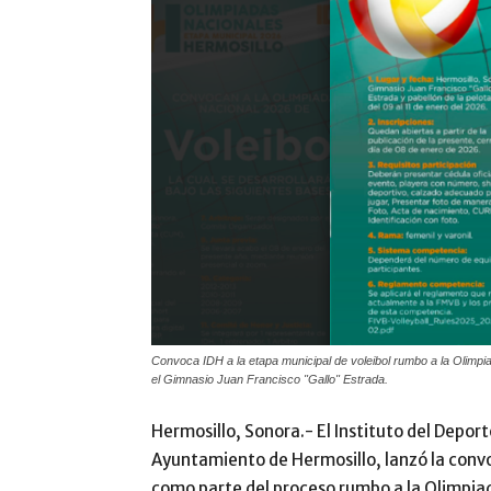
Convoca IDH a la etapa municipal de voleibol rumbo a la Olimpia
el Gimnasio Juan Francisco "Gallo" Estrada.
Hermosillo, Sonora.- El Instituto del Deport
Ayuntamiento de Hermosillo, lanzó la convoc
como parte del proceso rumbo a la Olimpia