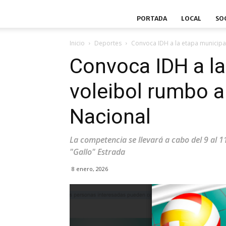
PORTADA
LOCAL
SO
Inicio
Deportes
Convoca IDH a la etapa municipal
Convoca IDH a la
voleibol rumbo a
Nacional
La competencia se llevará a cabo del 9 al 
"Gallo" Estrada
8 enero, 2026