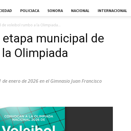
CIEDAD
POLICIACA
SONORA
NACIONAL
INTERNACIONAL
 de voleibol rumbo a la Olimpiada...
 etapa municipal de
 la Olimpiada
11 de enero de 2026 en el Gimnasio Juan Francisco