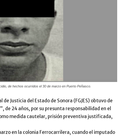
dio, de hechos ocurridos el 30 de marzo en Puerto Peñasco.
l de Justicia del Estado de Sonora (FGJES) obtuvo de
N”, de 24 años, por su presunta responsabilidad en el
omo medida cautelar, prisión preventiva justificada,
arzo en la colonia Ferrocarrilera, cuando el imputado