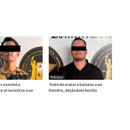
Policiaca
s asesinó a
Trató de matar a balazos a un
 al resistirse a un
hombre, dejándolo herido