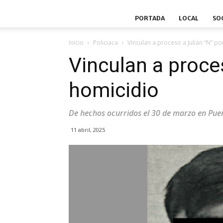
PORTADA
LOCAL
SO
Inicio
Policiaca
Vinculan a proceso a Julián “N” p
Vinculan a proce
homicidio
De hechos ocurridos el 30 de marzo en Pue
11 abril, 2025