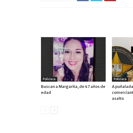
ARTÍCULO RELACIONADOS
MÁS DEL AUTOR
Policiaca
Policiaca
Buscan a Margarita, de 47 años de
A puñalada
edad
comerciante
asalto