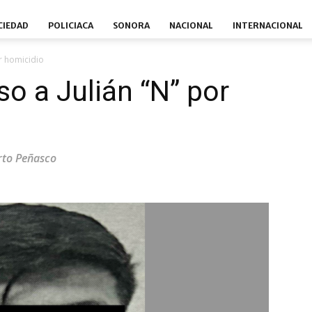
CIEDAD
POLICIACA
SONORA
NACIONAL
INTERNACIONAL
or homicidio
so a Julián “N” por
rto Peñasco