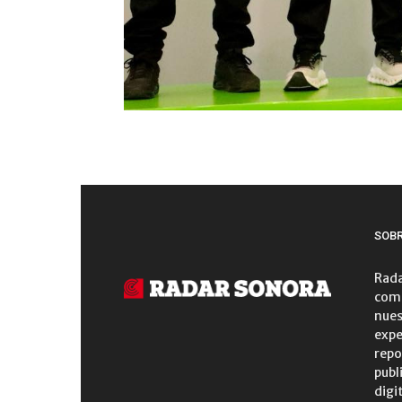
SOB
Rada
comu
nues
expe
repo
publ
digi