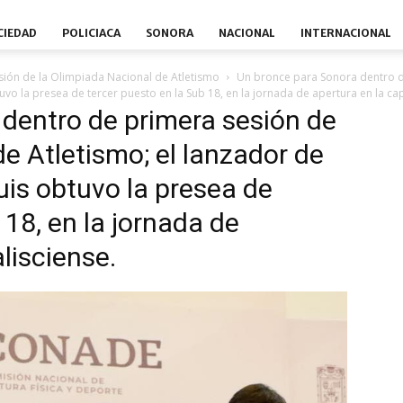
CIEDAD
POLICIACA
SONORA
NACIONAL
INTERNACIONAL
ión de la Olimpiada Nacional de Atletismo
Un bronce para Sonora dentro d
tuvo la presea de tercer puesto en la Sub 18, en la jornada de apertura en la capi
dentro de primera sesión de
e Atletismo; el lanzador de
ouis obtuvo la presea de
 18, en la jornada de
alisciense.