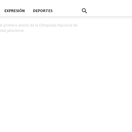
EXPRESIÓN
DEPORTES
e primera sesión de la Olimpiada Nacional de
tal jalisciense.