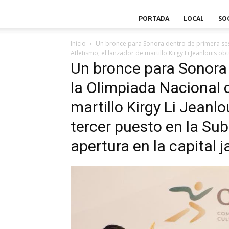
PORTADA
LOCAL
SO
Inicio
Un bronce para Sonora dentro de primera ses
Atletismo; el lanzador de martillo Kirgy Li Jeanlouis ob
Un bronce para Sonora 
la Olimpiada Nacional d
martillo Kirgy Li Jeanl
tercer puesto en la Sub
apertura en la capital j