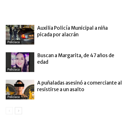
ARTÍCULO RELACIONADOS
MÁS DEL AUTOR
Auxilia Policía Municipal a niña
picada por alacrán
Policiaca
Buscan a Margarita, de 47 años de
edad
Policiaca
A puñaladas asesinó a comerciante al
resistirse a un asalto
Policiaca