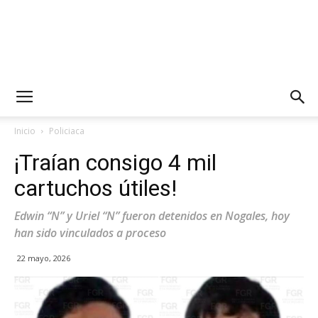
Inicio
Policiaca
¡Traían consigo 4 mil
cartuchos útiles!
Edwin “N” y Uriel “N” fueron detenidos en Nogales, hoy
han sido vinculados a proceso
22 mayo, 2026