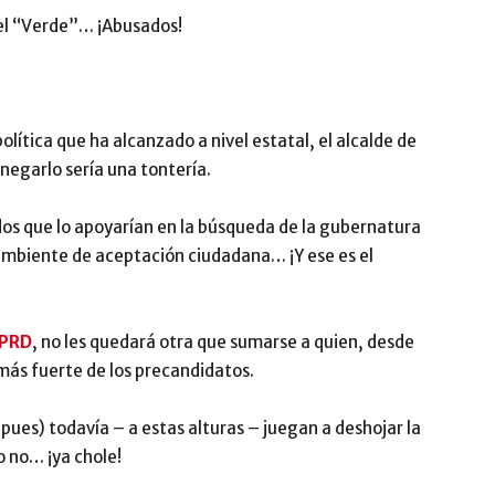
del “Verde”… ¡Abusados!
olítica que ha alcanzado a nivel estatal, el alcalde de
negarlo sería una tontería.
dos que lo apoyarían en la búsqueda de la gubernatura
 ambiente de aceptación ciudadana… ¡Y ese es el
PRD
, no les quedará otra que sumarse a quien, desde
más fuerte de los precandidatos.
 pues) todavía – a estas alturas – juegan a deshojar la
o no… ¡ya chole!