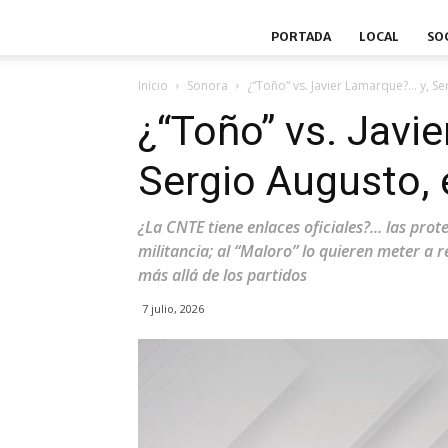
PORTADA
LOCAL
SO
Inicio
Sonora
¿“Toño” vs. Javier Lamarque?… y, S
¿“Toño” vs. Javi
Sergio Augusto, 
¿La CNTE tiene enlaces oficiales?... las pro
militancia; al “Maloro” lo quieren meter a
más allá de los partidos
7 julio, 2026