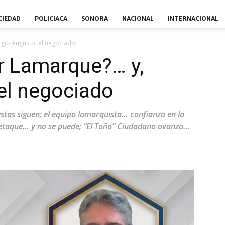
CIEDAD
POLICIACA
SONORA
NACIONAL
INTERNACIONAL
ergio Augusto, el negociado
er Lamarque?… y,
el negociado
testas siguen; el equipo lamarquista… confianza en la
 retaque… y no se puede; “El Toño” Ciudadano avanza…