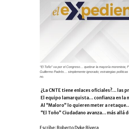
“El Toño” va por el Congreso… quebrar la mayoría morenista; F
Guillermo Padrés… simplemente ignorado; estrategias políticas
no.
¿La CNTE tiene enlaces oficiales?… las p
El equipo lamarquista… confianza en la m
Al “Maloro” lo quieren meter a retaque…
“El Toño” Ciudadano avanza… más allá de
Escribe: Roberto Dyke Rivera