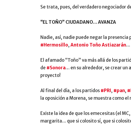
Se trata, pues, del verdadero negociador 
“EL TOÑO” CIUDADANO… AVANZA
Nadie, así, nadie puede negar la presencia p
#Hermosillo
,
Antonio Toño Astiazarán
… 
El afamado “Toño” va más allá de los parti
de
#Sonora
… en su alrededor, se crear un
proyecto!
Al final del día, a los partidos
#PRI
,
#pan
,
#
la oposición a Morena, se muestra como el 
Existe la idea de que los emecesitas (el MC,
margarita… que si colosito sí, que si colosit