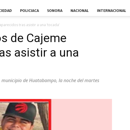
CIEDAD
POLICIACA
SONORA
NACIONAL
INTERNACIONAL
arecidos tras asistir a una ‘tocada’
os de Cajeme
s asistir a una
, municipio de Huatabampo, la noche del martes