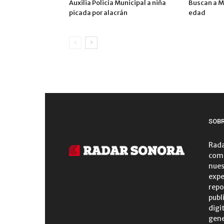
Auxilia Policía Municipal a niña
Buscan a M
picada por alacrán
edad
SOB
Rada
comu
nues
expe
repo
publ
digi
gene