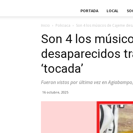
PORTADA
LOCAL
SO
Inicio
Policiaca
Son 4 los músicos de Cajeme desap
Son 4 los músic
desaparecidos tra
‘tocada’
Fueron vistos por última vez en Agiabampo
16 octubre, 2025