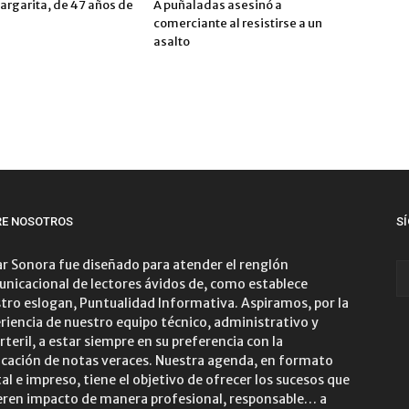
argarita, de 47 años de
A puñaladas asesinó a
comerciante al resistirse a un
asalto
RE NOSOTROS
S
r Sonora fue diseñado para atender el renglón
nicacional de lectores ávidos de, como establece
tro eslogan, Puntualidad Informativa. Aspiramos, por la
riencia de nuestro equipo técnico, administrativo y
rteril, a estar siempre en su preferencia con la
icación de notas veraces. Nuestra agenda, en formato
tal e impreso, tiene el objetivo de ofrecer los sucesos que
ren impacto de manera profesional, responsable… a