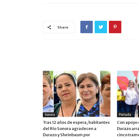
Share
ARTÍCULO RELACIONADOS
MÁS DEL AUTOR
Sonora
Portada
Tras 12 años de espera, habitantes
Con apoyo 
del Río Sonora agradecen a
Durazo arr
Durazo y Sheinbaum por
cinco tram