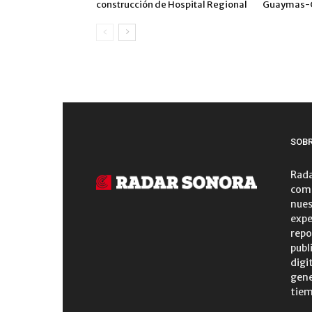
construcción de Hospital Regional
Guaymas-
SOB
Rada
comu
nues
expe
repo
publ
digi
gene
tiem