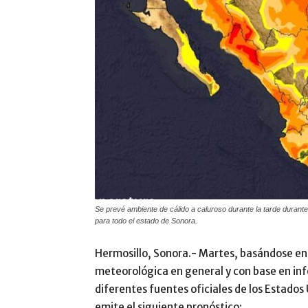
Se prevé ambiente de cálido a caluroso durante la tarde durante 
para todo el estado de Sonora.
Hermosillo, Sonora.- Martes, basándose en l
meteorológica en general y con base en inf
diferentes fuentes oficiales de los Estados 
emite el siguiente pronóstico: