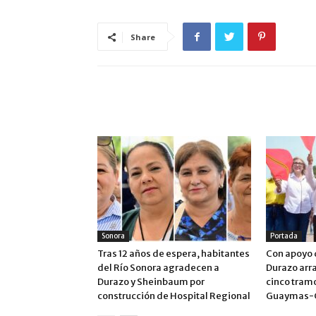
Share
ARTÍCULO RELACIONADOS
MÁS DEL AUTOR
Sonora
Portada
Tras 12 años de espera, habitantes
Con apoyo 
del Río Sonora agradecen a
Durazo arr
Durazo y Sheinbaum por
cinco tram
construcción de Hospital Regional
Guaymas-