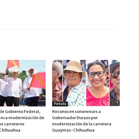
Portada
de Gobierno Federal,
Reconocen sonorenses a
anca modernización de
Gobernador Durazo por
os carreteros
modernización de la carretera
Chihuahua
Guaymas-Chihuahua