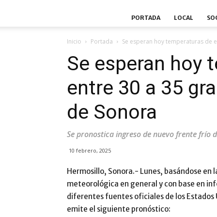
PORTADA
LOCAL
SO
Inicio
Portada
Se esperan hoy temperaturas de en
Se esperan hoy 
entre 30 a 35 gra
de Sonora
Se pronostica ingreso de nuevo frente frío d
10 febrero, 2025
Hermosillo, Sonora.- Lunes, basándose en la
meteorológica en general y con base en inf
diferentes fuentes oficiales de los Estados 
emite el siguiente pronóstico: