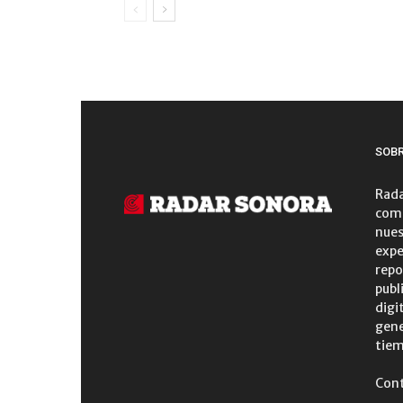
SOB
Rada
comu
nues
expe
repo
publ
digi
gene
tiem
Con