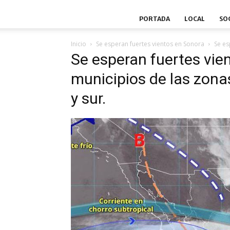
PORTADA
LOCAL
SO
Inicio
Se esperan fuertes vientos en Sonora
Se es
Se esperan fuertes vie
municipios de las zonas
y sur.