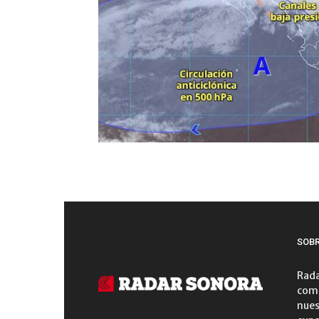
SOB
Rada
comu
nues