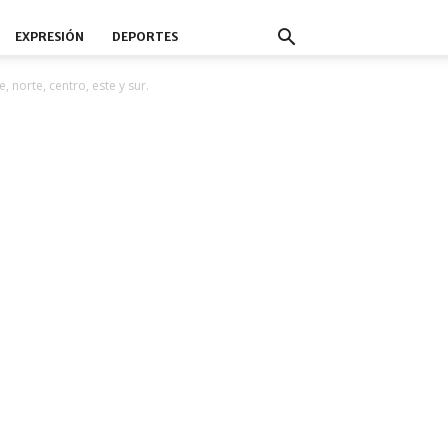
EXPRESIÓN
DEPORTES
 norte, centro, este y sur.