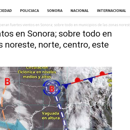
CIEDAD
POLICIACA
SONORA
NACIONAL
INTERNACIONAL
peran fuertes vientos en Sonora; sobre todo en municipios de las zonas noreste,
ntos en Sonora; sobre todo en
 noreste, norte, centro, este