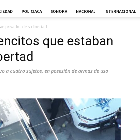
CIEDAD
POLICIACA
SONORA
NACIONAL
INTERNACIONAL
an privados de su libertad
encitos que estaban
bertad
uvo a cuatro sujetos, en posesión de armas de uso