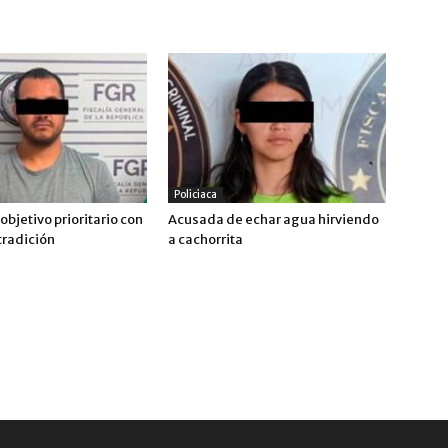
Policiaca
objetivo prioritario con
Acusada de echar agua hirviendo
tradición
a cachorrita