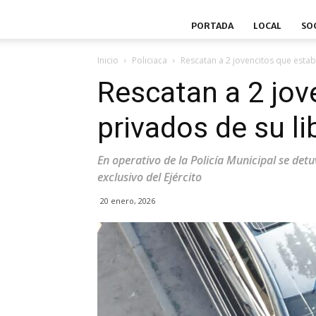
PORTADA
LOCAL
SO
Inicio
Policiaca
Rescatan a 2 jovencitos que estab
Rescatan a 2 jov
privados de su li
En operativo de la Policía Municipal se det
exclusivo del Ejército
20 enero, 2026