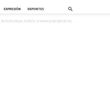
EXPRESIÓN
DEPORTES
 de Rocha Moya, en EEUU; el General del Ejército en