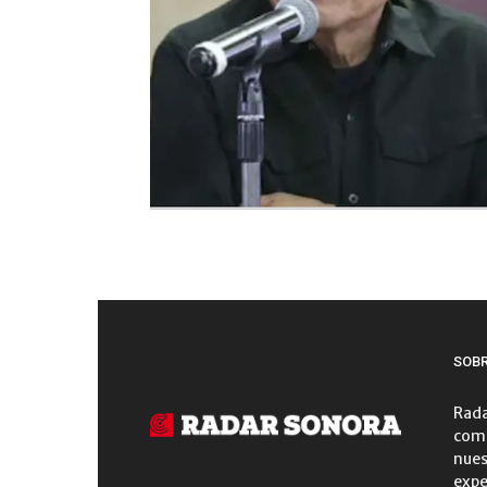
SOB
Rada
comu
nues
expe