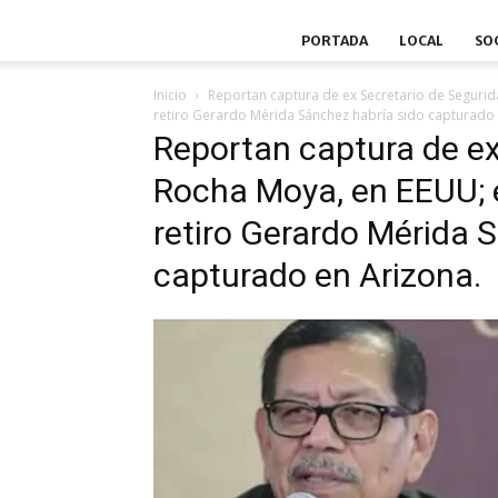
PORTADA
LOCAL
SO
Inicio
Reportan captura de ex Secretario de Seguri
retiro Gerardo Mérida Sánchez habría sido capturado 
Reportan captura de ex
Rocha Moya, en EEUU; el
retiro Gerardo Mérida 
capturado en Arizona.