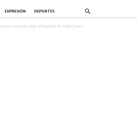
EXPRESIÓN
DEPORTES
ción antes de viajar al Mundial de Futbol; para