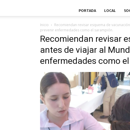
PORTADA
LOCAL
SO
Inicio
Recomiendan revisar esquema de vacunación a
prevenir enfermedades como el sarampión.
Recomiendan revisar 
antes de viajar al Mund
enfermedades como el