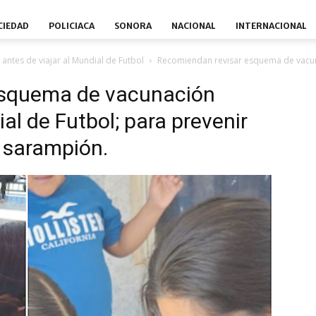
CIEDAD
POLICIACA
SONORA
NACIONAL
INTERNACIONAL
ntes de viajar al Mundial de Futbol
Recomiendan revisar esquema de vacuna
esquema de vacunación
ial de Futbol; para prevenir
 sarampión.