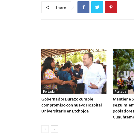
Share
ARTÍCULO RELACIONADOS
MÁS DEL AUTOR
Portada
Portada
Gobernador Durazo cumple
Mantiene S
compromiso con nuevo Hospital
seguimient
Universitario en Etchojoa
pobladores
Cuauhtémo