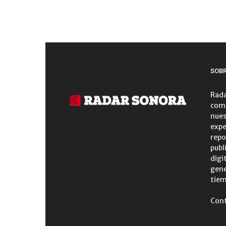
SOB
Rada
comu
nues
expe
repo
publ
digi
gene
tiem
Con