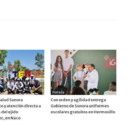
Portada
alud Sonora
Con orden y agilidad entrega
o y atención directa a
Gobierno de Sonora uniformes
 del ejido
escolares gratuitos en Hermosillo
c, en Naco