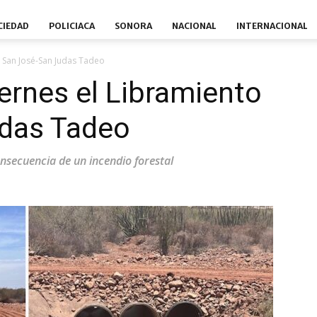
CIEDAD
POLICIACA
SONORA
NACIONAL
INTERNACIONAL
o San José-San Judas Tadeo
iernes el Libramiento
das Tadeo
consecuencia de un incendio forestal