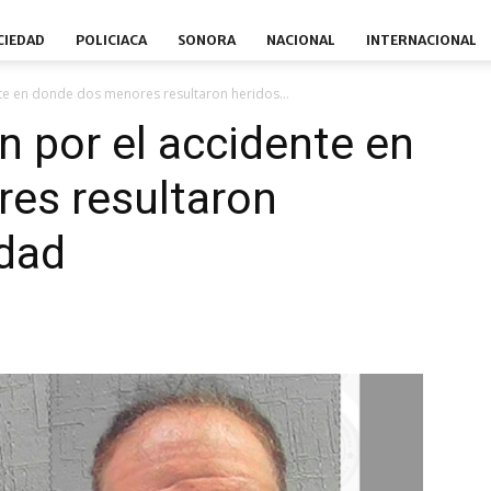
CIEDAD
POLICIACA
SONORA
NACIONAL
INTERNACIONAL
te en donde dos menores resultaron heridos...
n por el accidente en
es resultaron
edad