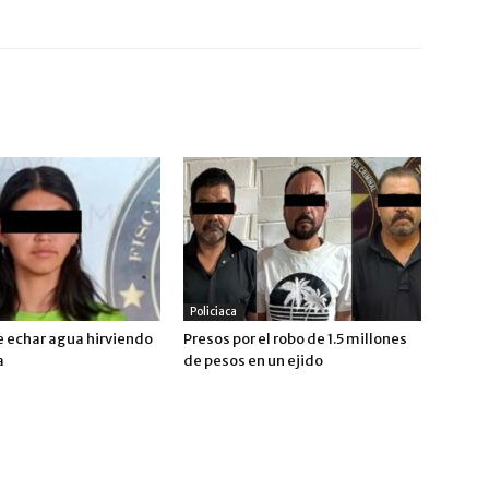
Policiaca
 echar agua hirviendo
Presos por el robo de 1.5 millones
a
de pesos en un ejido