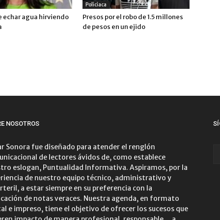
Policiaca
 echar agua hirviendo
Presos por el robo de 1.5 millones
a
de pesos en un ejido
RE NOSOTROS
S
r Sonora fue diseñado para atender el renglón
nicacional de lectores ávidos de, como establece
tro eslogan, Puntualidad Informativa. Aspiramos, por la
riencia de nuestro equipo técnico, administrativo y
rteril, a estar siempre en su preferencia con la
icación de notas veraces. Nuestra agenda, en formato
tal e impreso, tiene el objetivo de ofrecer los sucesos que
ren impacto de manera profesional, responsable… a