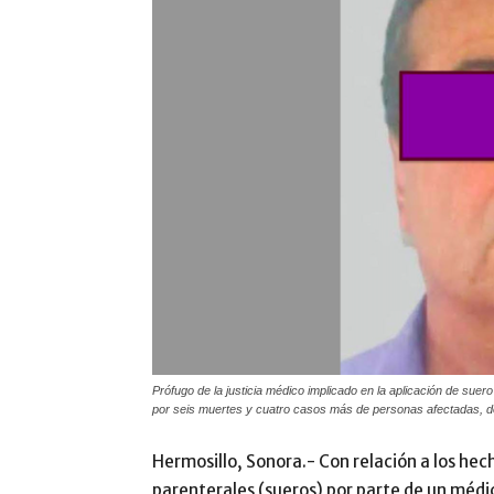
Prófugo de la justicia médico implicado en la aplicación de sue
por seis muertes y cuatro casos más de personas afectadas, dos
Hermosillo, Sonora.- Con relación a los hec
parenterales (sueros) por parte de un médi