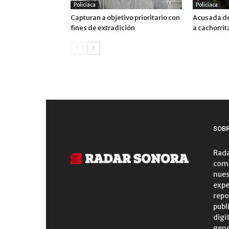
Policiaca
Policiaca
Capturan a objetivo prioritario con
Acusada de
fines de extradición
a cachorrit
SOB
Rada
comu
nues
expe
repo
publ
digi
gene