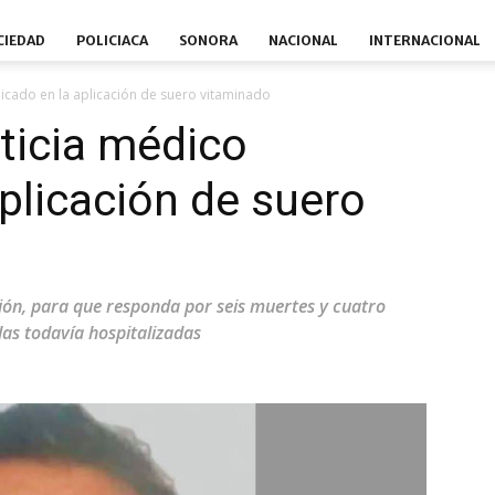
CIEDAD
POLICIACA
SONORA
NACIONAL
INTERNACIONAL
licado en la aplicación de suero vitaminado
sticia médico
aplicación de suero
sión, para que responda por seis muertes y cuatro
las todavía hospitalizadas