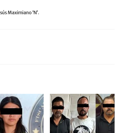
esús Maximiano ‘N’.