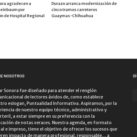
nora agradecen a
Durazo arranca modernización de
heinbaum por
cinco tramos carreteros
ón de Hospital Regional
Guaymas-Chihuahua
RE NOSOTROS
S
r Sonora fue diseñado para atender el renglón
nicacional de lectores ávidos de, como establece
tro eslogan, Puntualidad Informativa. Aspiramos, por la
riencia de nuestro equipo técnico, administrativo y
rteril, a estar siempre en su preferencia con la
icación de notas veraces. Nuestra agenda, en formato
tal e impreso, tiene el objetivo de ofrecer los sucesos que
ren impacto de manera profesional, responsable… a