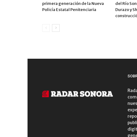
primera generación de la Nueva
del Río So
Policía Estatal Penitenciaria
Durazo y S
construcci
SOB
Rada
comu
nues
expe
repo
publ
digi
gene