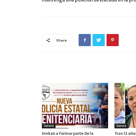
Share
ARTÍCULO RELACIONADOS
MÁS DEL AUTOR
Sonora
Sonora
Invitan a formar parte de la
Tras 12 año