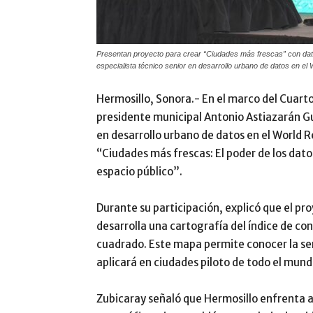
Presentan proyecto para crear “Ciudades más frescas” con dato
especialista técnico senior en desarrollo urbano de datos en el
Hermosillo, Sonora.- En el marco del Cuarto
presidente municipal Antonio Astiazarán Gu
en desarrollo urbano de datos en el World 
“Ciudades más frescas: El poder de los dato
espacio público”.
Durante su participación, explicó que el p
desarrolla una cartografía del índice de co
cuadrado. Este mapa permite conocer la sens
aplicará en ciudades piloto de todo el mun
Zubicaray señaló que Hermosillo enfrenta a