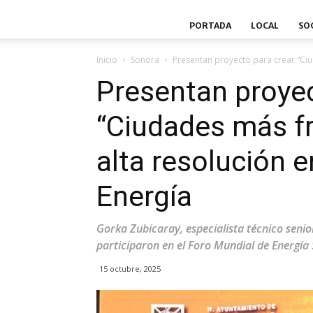
PORTADA
LOCAL
SO
Inicio
Sonora
Presentan proyecto para crear “Ciu
Presentan proyec
“Ciudades más f
alta resolución e
Energía
Gorka Zubicaray, especialista técnico seni
participaron en el Foro Mundial de Energía 
15 octubre, 2025