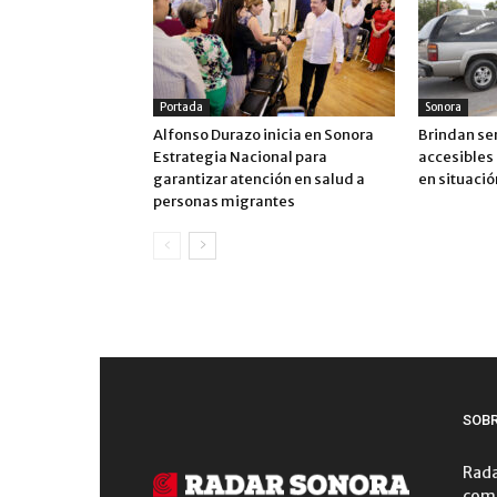
Portada
Sonora
Alfonso Durazo inicia en Sonora
Brindan ser
Estrategia Nacional para
accesibles 
garantizar atención en salud a
en situació
personas migrantes
SOB
Rada
comu