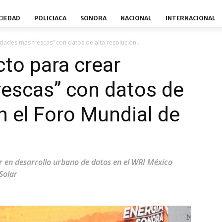
CIEDAD
POLICIACA
SONORA
NACIONAL
INTERNACIONAL
dades más frescas” con datos de alta resolución...
to para crear
rescas” con datos de
n el Foro Mundial de
or en desarrollo urbano de datos en el WRI México
Solar