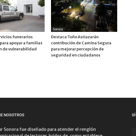
Sonora
vicios funerarios
Destaca Toño Astiazarán
para apoyar a familias
contribución de Camina Segura
n de vulnerabilidad
para mejorar percepción de
seguridad en ciudadanos
RE NOSOTROS
S
r Sonora fue diseñado para atender el renglón
nicacional de lectores ávidos de, como establece