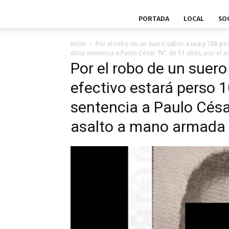
PORTADA
LOCAL
SO
Inicio
Por el robo de un suero sabor a uva y 788 pe
dicta sentencia a Paulo César “N”, de 51 años, por el
Por el robo de un suer
efectivo estará perso 1
sentencia a Paulo César
asalto a mano armada 