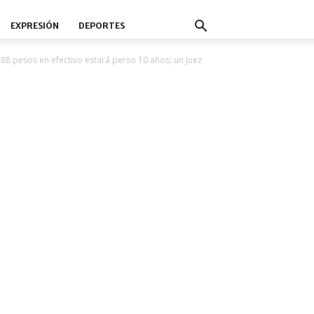
EXPRESIÓN
DEPORTES
788 pesos en efectivo estará perso 10 años; un Juez