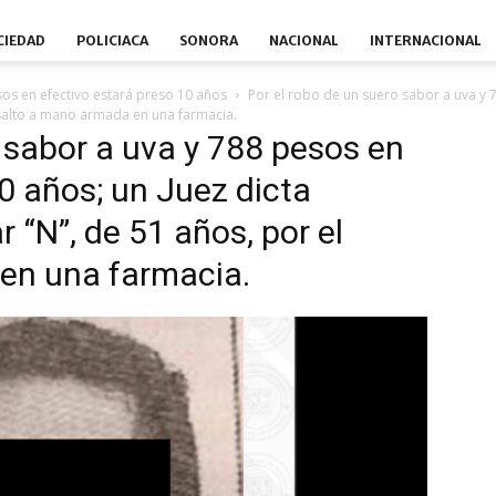
CIEDAD
POLICIACA
SONORA
NACIONAL
INTERNACIONAL
sos en efectivo estará preso 10 años
Por el robo de un suero sabor a uva y 
 asalto a mano armada en una farmacia.
o sabor a uva y 788 pesos en
0 años; un Juez dicta
 “N”, de 51 años, por el
en una farmacia.