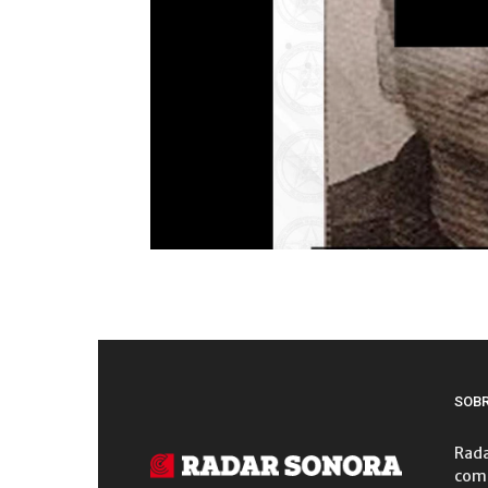
SOB
Rada
comu