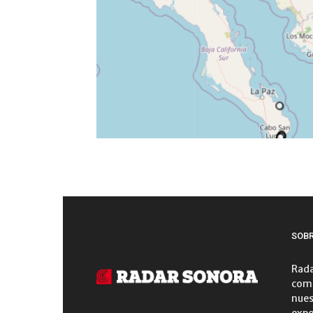
SOB
Rada
comu
nues
expe