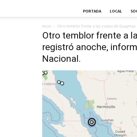
PORTADA
LOCAL
SO
Inicio
Otro temblor frente a las costas de Guaymas
Otro temblor frente a 
registró anoche, inform
Nacional.