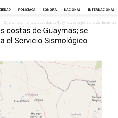
CIEDAD
POLICIACA
SONORA
NACIONAL
INTERNACIONAL
Otro temblor frente a las costas de Guaymas; se registró anoche, informa el
las costas de Guaymas; se
a el Servicio Sismológico