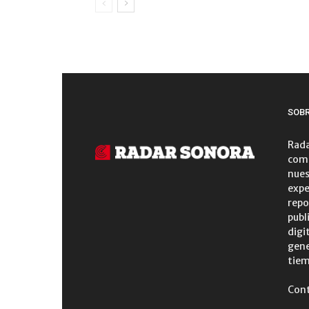
SOB
Rada
comu
nues
expe
repo
publ
digi
gene
tiem
Con