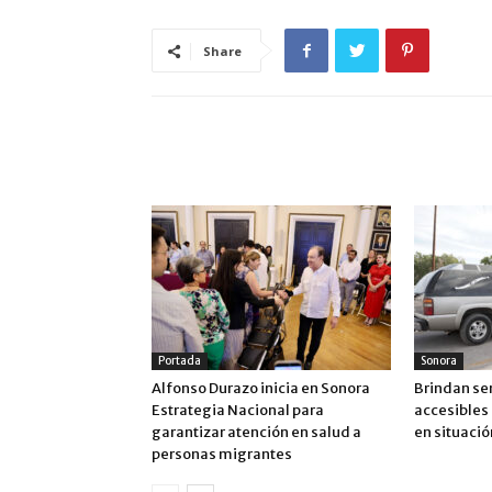
Share
ARTÍCULO RELACIONADOS
MÁS DEL AUTOR
Portada
Sonora
Alfonso Durazo inicia en Sonora
Brindan ser
Estrategia Nacional para
accesibles 
garantizar atención en salud a
en situació
personas migrantes