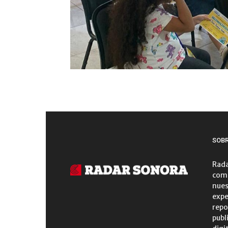
SOB
Rada
comu
nues
expe
repo
publ