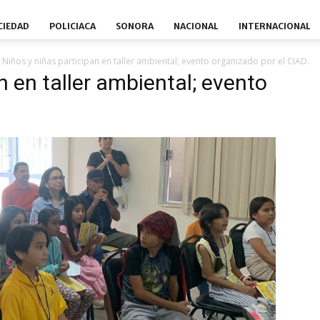
CIEDAD
POLICIACA
SONORA
NACIONAL
INTERNACIONAL
Niños y niñas participan en taller ambiental; evento organizado por el CIAD.
n en taller ambiental; evento
.