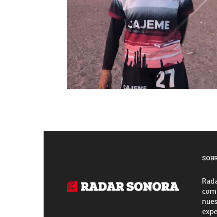
SOB
Rada
comu
nues
expe