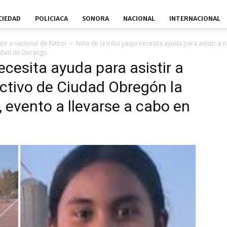
CIEDAD
POLICIACA
SONORA
NACIONAL
INTERNACIONAL
tir a nacional de fútbol
Niña de la tribu yaqui necesita ayuda para asistir a 
iudad de Durango.
necesita ayuda para asistir a
ectivo de Ciudad Obregón la
, evento a llevarse a cabo en