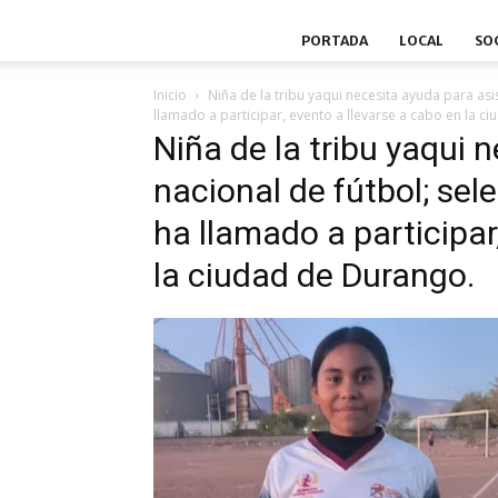
PORTADA
LOCAL
SO
Inicio
Niña de la tribu yaqui necesita ayuda para asis
llamado a participar, evento a llevarse a cabo en la c
Niña de la tribu yaqui 
nacional de fútbol; sel
ha llamado a participar
la ciudad de Durango.