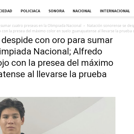
CIEDAD
POLICIACA
SONORA
NACIONAL
INTERNACIONAL
sumar cuatro preseas en la Olimpiada Nacional
Natación sonorense se des
 con la presea del máximo color en suelo guanajuatense al llevarse la prueba 
 despide con oro para sumar
limpiada Nacional; Alfredo
ojo con la presea del máximo
tense al llevarse la prueba