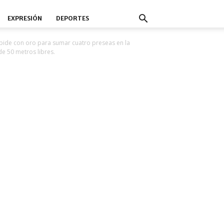
EXPRESIÓN
DEPORTES
pide con oro para sumar cuatro preseas en la
de 50 metros libres.