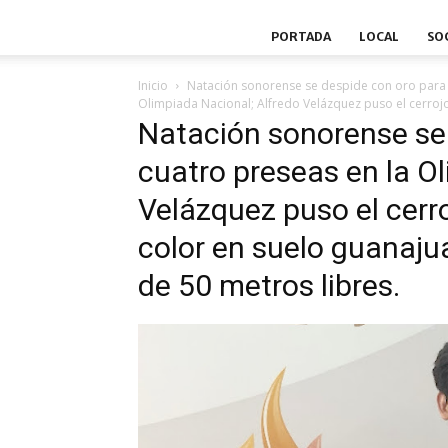
PORTADA
LOCAL
SO
Inicio
Natación sonorense se despide con oro para 
Olimpiada Nacional; Alfredo Velázquez puso el cerrojo
Natación sonorense se
cuatro preseas en la O
Velázquez puso el cerr
color en suelo guanajua
de 50 metros libres.