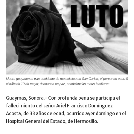
Muere guaymense tras accidente de motocicleta en San Carlos; el percance ocurrió
el sábado 10 de mayo; descanse en paz, condolencias a sus familiares.
Guaymas, Sonora.- Con profunda pena se participa el
fallecimiento del señor Ariel Francisco Domínguez
Acosta, de 33 años de edad, ocurrido ayer domingo en el
Hospital General del Estado, de Hermosillo.