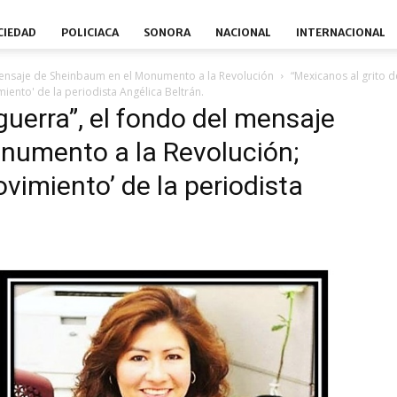
CIEDAD
POLICIACA
SONORA
NACIONAL
INTERNACIONAL
 mensaje de Sheinbaum en el Monumento a la Revolución
“Mexicanos al grito 
iento' de la periodista Angélica Beltrán.
guerra”, el fondo del mensaje
numento a la Revolución;
vimiento’ de la periodista