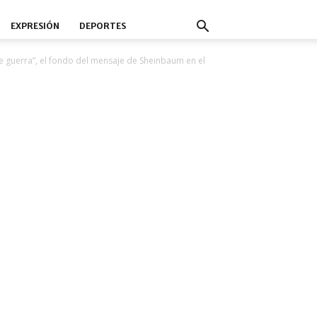
EXPRESIÓN
DEPORTES
de guerra”, el fondo del mensaje de Sheinbaum en el