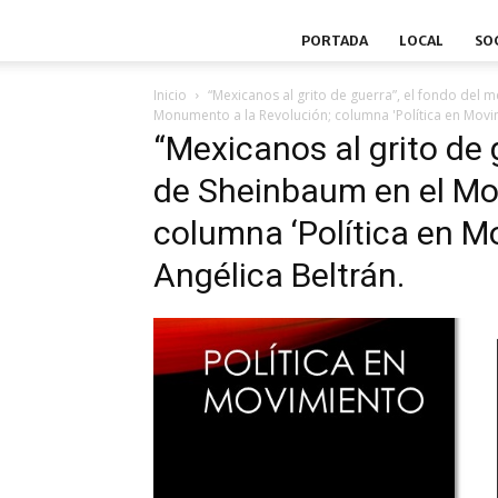
PORTADA
LOCAL
SO
Inicio
“Mexicanos al grito de guerra”, el fondo del
Monumento a la Revolución; columna 'Política en Movim
“Mexicanos al grito de 
de Sheinbaum en el Mo
columna ‘Política en Mo
Angélica Beltrán.