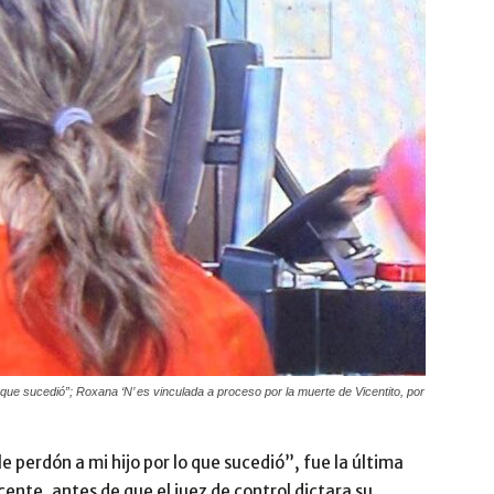
 que sucedió”; Roxana ‘N’ es vinculada a proceso por la muerte de Vicentito, por
e perdón a mi hijo por lo que sucedió”, fue la última
ente, antes de que el juez de control dictara su