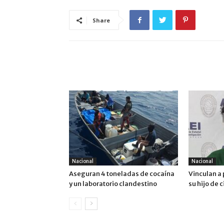
Share
ARTÍCULO RELACIONADOS
MÁS DEL AUTOR
Nacional
Nacional
Aseguran 4 toneladas de cocaína
Vinculan a 
y un laboratorio clandestino
su hijo de 