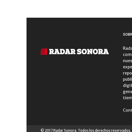
SOB
Rada
comu
nues
expe
repo
publ
digi
gene
tiem
Con
© 2017 Radar Sonora. Todos los derechos reservados.