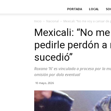
PORTADA
LOCAL
SO
Inicio
Nacional
Mexicali: “No me voy a cansar de p
Mexicali: “No me
pedirle perdón a 
sucedió”
Roxana ‘N’ es vinculada a proceso por la m
omisión por dolo eventual
10 mayo, 2026