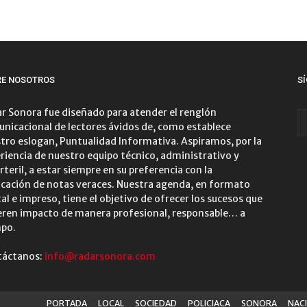
RE NOSOTROS
S
r Sonora fue diseñado para atender el renglón
nicacional de lectores ávidos de, como establece
tro eslogan, Puntualidad Informativa. Aspiramos, por la
riencia de nuestro equipo técnico, administrativo y
rteril, a estar siempre en su preferencia con la
icación de notas veraces. Nuestra agenda, en formato
tal e impreso, tiene el objetivo de ofrecer los sucesos que
ren impacto de manera profesional, responsable… a
po.
táctanos:
info@radarsonora.com
PORTADA
LOCAL
SOCIEDAD
POLICIACA
SONORA
NAC