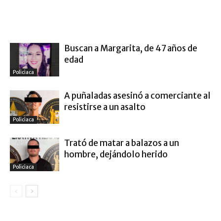
ARTÍCULO RELACIONADOS
MÁS DEL AUTOR
Buscan a Margarita, de 47 años de
edad
Policiaca
A puñaladas asesinó a comerciante al
resistirse a un asalto
Policiaca
Trató de matar a balazos a un
hombre, dejándolo herido
Policiaca