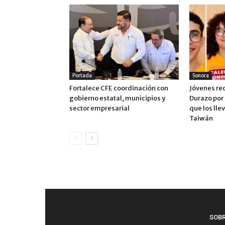
Portada
Sonora
Fortalece CFE coordinación con
Jóvenes re
gobierno estatal, municipios y
Durazo por
sector empresarial
que los lle
Taiwán
SOB