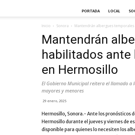
PORTADA
LOCAL
SO
Inicio
Sonora
Mantendrán albergues temporales h
Mantendrán albe
habilitados ante
en Hermosillo
El Gobierno Municipal reitera el llamado a 
mayores y menores
29 enero, 2025
Hermosillo, Sonora.- Ante los pronósticos 
Hermosillo durante el jueves y viernes de 
disponible para quienes lo necesiten los a