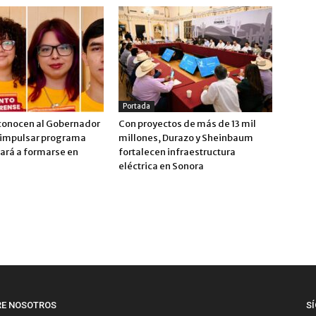
Portada
conocen al Gobernador
Con proyectos de más de 13 mil
 impulsar programa
millones, Durazo y Sheinbaum
vará a formarse en
fortalecen infraestructura
eléctrica en Sonora
RE NOSOTROS
S