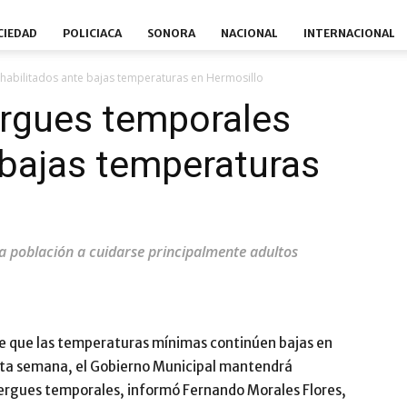
CIEDAD
POLICIACA
SONORA
NACIONAL
INTERNACIONAL
abilitados ante bajas temperaturas en Hermosillo
rgues temporales
 bajas temperaturas
la población a cuidarse principalmente adultos
de que las temperaturas mínimas continúen bajas en
esta semana, el Gobierno Municipal mantendrá
lbergues temporales, informó Fernando Morales Flores,