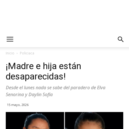
Inicio
Policiaca
¡Madre e hija están
desaparecidas!
Desde el lunes nada se sabe del paradero de Elva
Senorina y Daylin Sofía
15 mayo, 2026