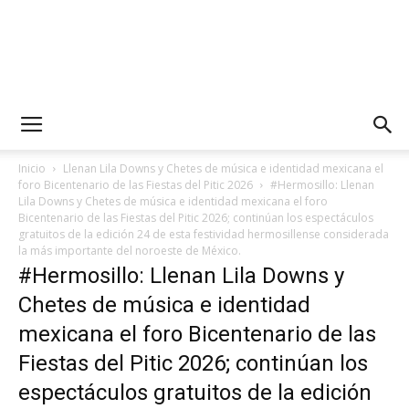
Inicio
Llenan Lila Downs y Chetes de música e identidad mexicana el
foro Bicentenario de las Fiestas del Pitic 2026
#Hermosillo: Llenan
Lila Downs y Chetes de música e identidad mexicana el foro
Bicentenario de las Fiestas del Pitic 2026; continúan los espectáculos
gratuitos de la edición 24 de esta festividad hermosillense considerada
la más importante del noroeste de México.
#Hermosillo: Llenan Lila Downs y
Chetes de música e identidad
mexicana el foro Bicentenario de las
Fiestas del Pitic 2026; continúan los
espectáculos gratuitos de la edición