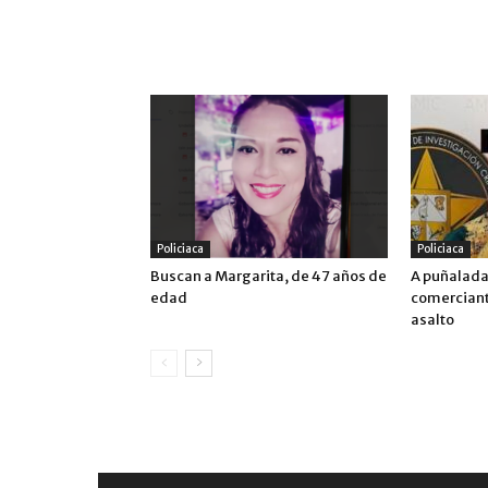
ARTÍCULO RELACIONADOS
MÁS DEL AUTOR
Policiaca
Policiaca
Buscan a Margarita, de 47 años de
A puñalada
edad
comerciante
asalto