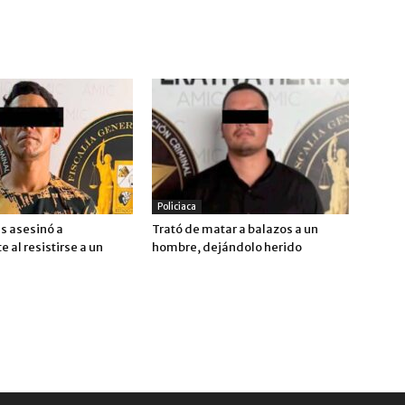
Policiaca
s asesinó a
Trató de matar a balazos a un
 al resistirse a un
hombre, dejándolo herido