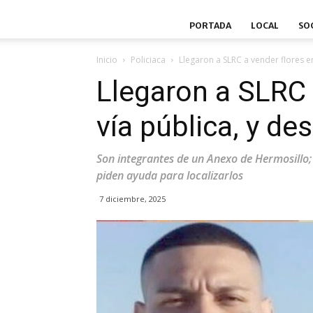
PORTADA
LOCAL
SO
Inicio
Policiaca
Llegaron a SLRC a vender flores e
Llegaron a SLRC 
vía pública, y d
Son integrantes de un Anexo de Hermosillo;
piden ayuda para localizarlos
7 diciembre, 2025