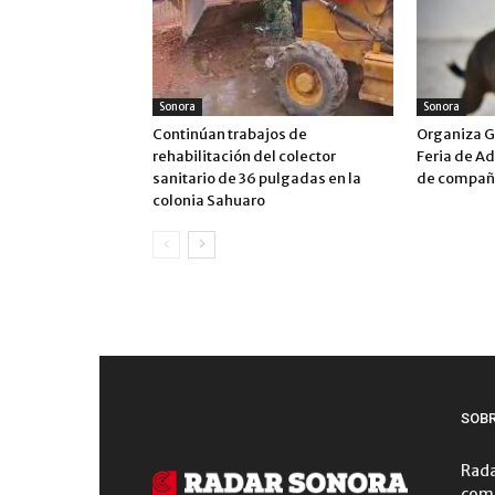
Sonora
Sonora
Continúan trabajos de
Organiza G
rehabilitación del colector
Feria de A
sanitario de 36 pulgadas en la
de compañ
colonia Sahuaro
SOB
Rada
comu