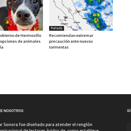
Portada
obierno de Hermosillo
Recomiendan extremar
dopciones de animales
precaución ante nuevas
ía
tormentas
RE NOSOTROS
S
r Sonora fue diseñado para atender el renglón
nicacional de lectores ávidos de, como establece