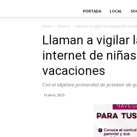
PORTADA
LOCAL
SO
Inicio
Sonora
Llaman a vigilar la navegación en in
Llaman a vigilar
internet de niñas
vacaciones
Con el objetivo primordial de prevenir de q
15 abril, 2025