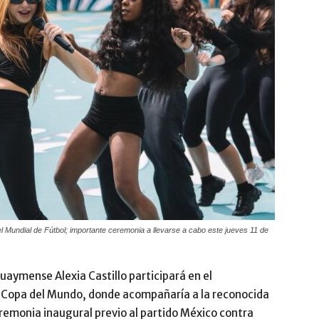
l Mundial de Fútbol; importante ceremonia a llevarse a cabo este jueves 11 de
uaymense Alexia Castillo participará en el
la Copa del Mundo, donde acompañaría a la reconocida
remonia inaugural previo al partido México contra