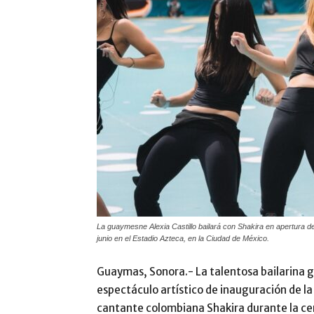
La guaymesne Alexia Castillo bailará con Shakira en apertura de
junio en el Estadio Azteca, en la Ciudad de México.
Guaymas, Sonora.- La talentosa bailarina g
espectáculo artístico de inauguración de 
cantante colombiana Shakira durante la ce