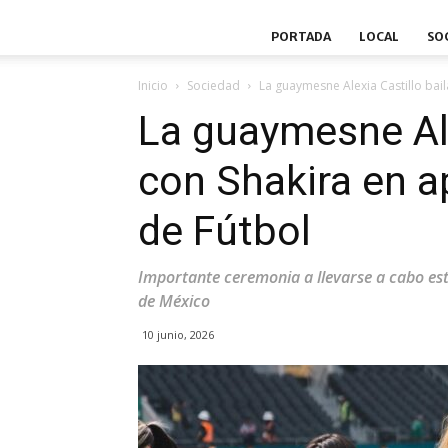
PORTADA
LOCAL
SO
Inicio
Sociedad
La guaymesne Alexia Castillo bail
La guaymesne Ale
con Shakira en a
de Fútbol
Importante ceremonia a llevarse a cabo este
de México
10 junio, 2026