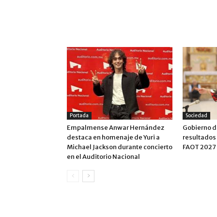
ARTÍCULO RELACIONADOS
MÁS DEL AUTOR
Portada
Sociedad
Empalmense Anwar Hernández
Gobierno d
destaca en homenaje de Yuri a
resultados 
Michael Jackson durante concierto
FAOT 2027
en el Auditorio Nacional