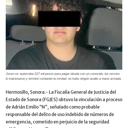
Joven se ‘autorroba’ 227 mil pesos para pagar deuda con un conocido; los nervios
lo traicionaron y terminó contando la verdad; no hubo ningún asalto a mano armada.
Hermosillo, Sonora.- La Fiscalía General de Justicia del
Estado de Sonora (FGJES) obtuvo la vinculación a proceso
de Adrián Emilio “N”, señalado como probable
responsable del delito de uso indebido de números de
emergencia, cometido en perjuicio de la seguridad