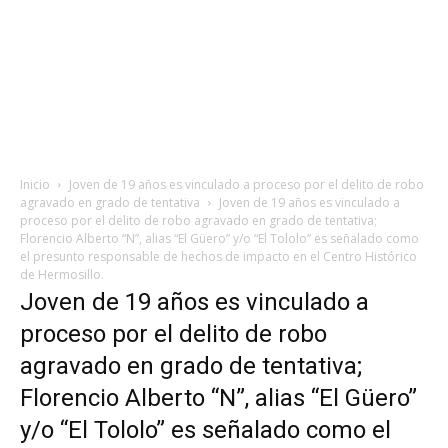
Inicio
Joven de 19 años es vinculado a proceso por el delito de robo
agravado en grado de tentativa
Joven de 19 años es vinculado a
proceso por el delito de robo agravado en grado de tentativa;
Florencio Alberto “N”, alias “El Güero” y/o “El Tololo” es señalado como
el presunto responsable de hechos de impacto en el Centro Histórico
de Hermosillo.
Joven de 19 años es vinculado a
proceso por el delito de robo
agravado en grado de tentativa;
Florencio Alberto “N”, alias “El Güero”
y/o “El Tololo” es señalado como el