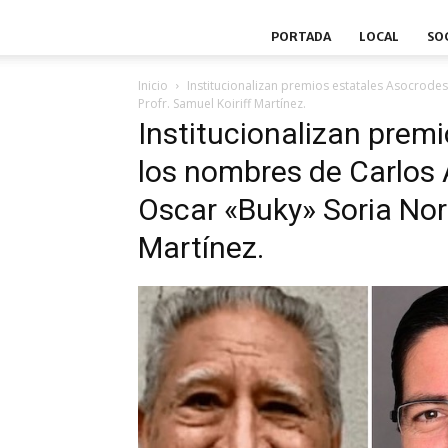
PORTADA
LOCAL
SO
Inicio
Institucionalizan premios estatales Asocrodes
Profr. Samuel Koiriff Martínez.
Institucionalizan prem
los nombres de Carlos
Oscar «Buky» Soria Nori
Martínez.