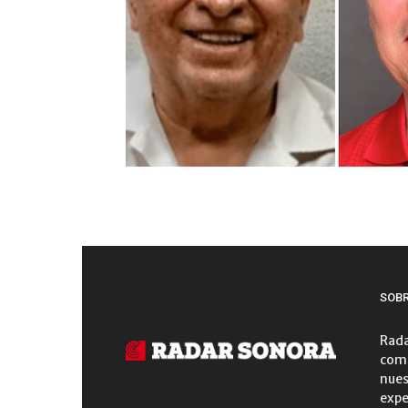
SOB
Rada
comu
nues
expe