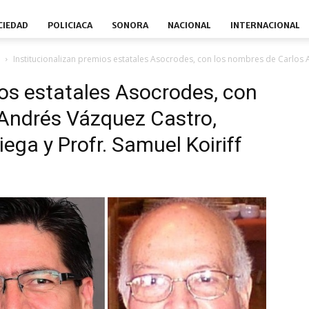
CIEDAD
POLICIACA
SONORA
NACIONAL
INTERNACIONAL
Institucionalizan premios estatales Asocrodes, con los nombres de Carlos 
ios estatales Asocrodes, con
 Andrés Vázquez Castro,
ega y Profr. Samuel Koiriff