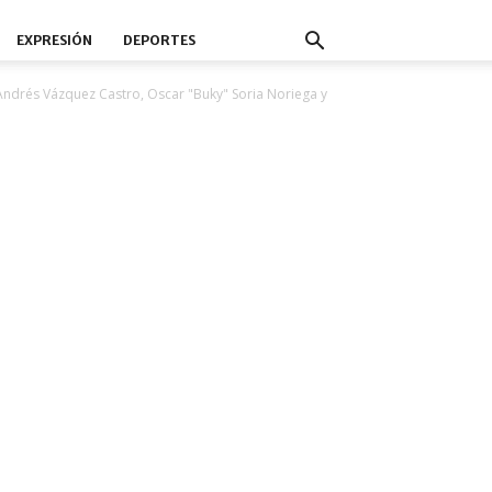
EXPRESIÓN
DEPORTES
Andrés Vázquez Castro, Oscar "Buky" Soria Noriega y