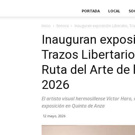
PORTADA
LOCAL
SO
Inicio
Sonora
Inauguran exposición Liberatio, Tra
Inauguran exposi
Trazos Libertari
Ruta del Arte de 
2026
El artista visual hermosillense Víctor Haro
exposición en Quinta de Anza
12 mayo, 2026