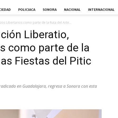
CIEDAD
POLICIACA
SONORA
NACIONAL
INTERNACIONAL
zos Libertarios como parte de la Ruta del Arte...
ción Liberatio,
os como parte de la
las Fiestas del Pitic
, radicado en Guadalajara, regresa a Sonora con esta