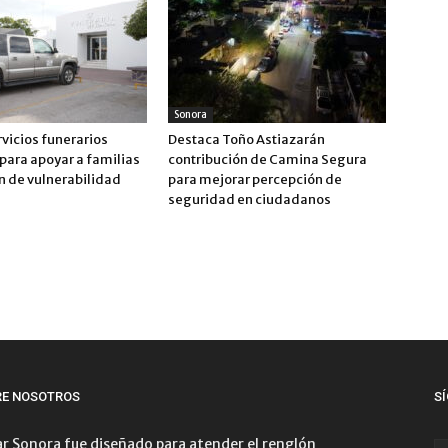
Sonora
vicios funerarios
Destaca Toño Astiazarán
para apoyar a familias
contribución de Camina Segura
n de vulnerabilidad
para mejorar percepción de
seguridad en ciudadanos
RE NOSOTROS
S
r Sonora fue diseñado para atender el renglón