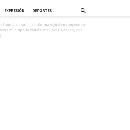
EXPRESIÓN
DEPORTES
a Toño Astiazarán plataforma digital en conjunto con
ente municipal la plataforma Cool Cities Lab, en el
g.