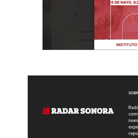
SOB
Rada
comu
nues
expe
repo