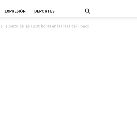
EXPRESIÓN
DEPORTES
l; a partir de las 18:30 horas en la Plaza del Tinaco.