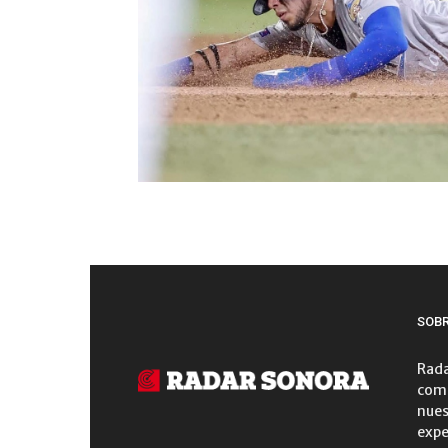
SOB
Rada
comu
nues
expe