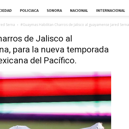
CIEDAD
POLICIACA
SONORA
NACIONAL
INTERNACIONAL
red Serna
#Guaymas Habilitan Charros de Jalisco al guayamense Jared Serna
rros de Jalisco al
a, para la nueva temporada
exicana del Pacífico.