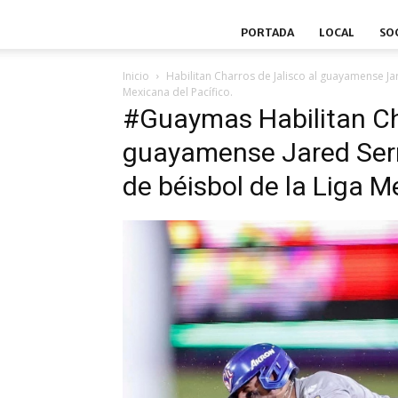
PORTADA
LOCAL
SO
Inicio
Habilitan Charros de Jalisco al guayamense Ja
Mexicana del Pacífico.
#Guaymas Habilitan Cha
guayamense Jared Sern
de béisbol de la Liga M