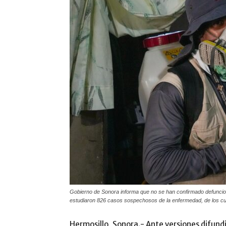
Gobierno de Sonora informa que no se han confirmado defunci
estudiaron 826 casos sospechosos de la enfermedad, de los cua
Hermosillo, Sonora.- Ante versiones difund