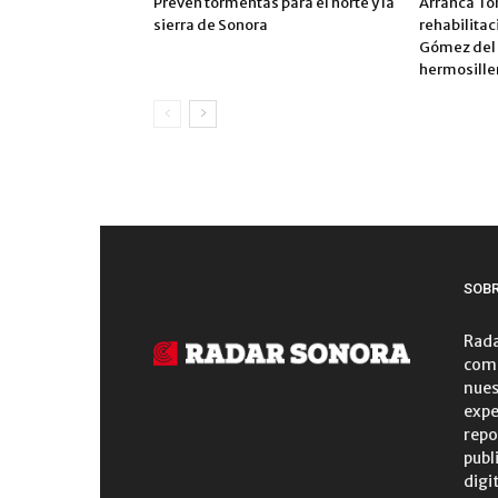
Prevén tormentas para el norte y la
Arranca To
sierra de Sonora
rehabilitac
Gómez del 
hermosille
SOB
Rada
comu
nues
expe
repo
publ
digi