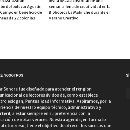
ño Astiazarán
Invita IMCA a disfrutar de una
ión del bulevar Agustín
semana llena de creatividad en la
Campo en beneficio de
Biblioteca La Malinche durante el
nses de 22 colonias
Verano Creativo
RE NOSOTROS
S
r Sonora fue diseñado para atender el renglón
nicacional de lectores ávidos de, como establece
tro eslogan, Puntualidad Informativa. Aspiramos, por la
riencia de nuestro equipo técnico, administrativo y
rteril, a estar siempre en su preferencia con la
icación de notas veraces. Nuestra agenda, en formato
tal e impreso, tiene el objetivo de ofrecer los sucesos que