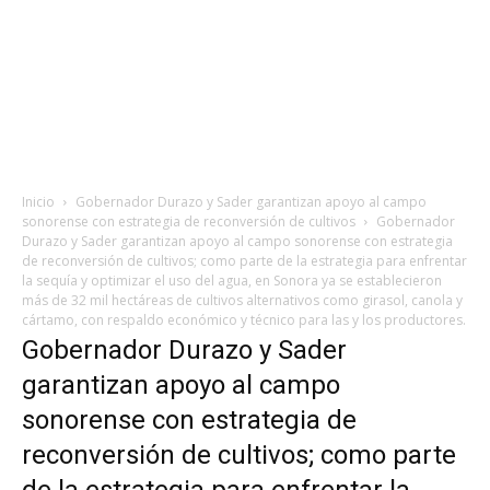
Inicio
Gobernador Durazo y Sader garantizan apoyo al campo
sonorense con estrategia de reconversión de cultivos
Gobernador
Durazo y Sader garantizan apoyo al campo sonorense con estrategia
de reconversión de cultivos; como parte de la estrategia para enfrentar
la sequía y optimizar el uso del agua, en Sonora ya se establecieron
más de 32 mil hectáreas de cultivos alternativos como girasol, canola y
cártamo, con respaldo económico y técnico para las y los productores.
Gobernador Durazo y Sader
garantizan apoyo al campo
sonorense con estrategia de
reconversión de cultivos; como parte