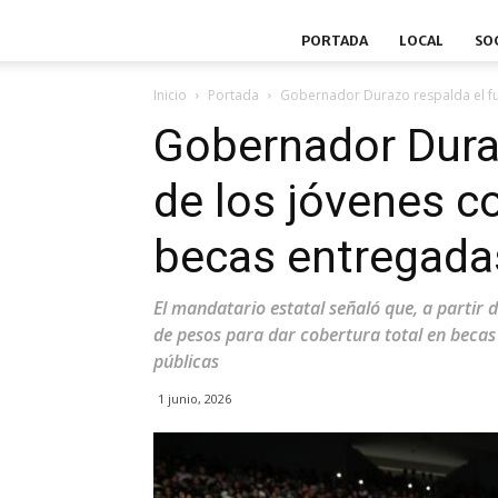
PORTADA
LOCAL
SO
Inicio
Portada
Gobernador Durazo respalda el fut
Gobernador Duraz
de los jóvenes c
becas entregada
El mandatario estatal señaló que, a partir 
de pesos para dar cobertura total en becas 
públicas
1 junio, 2026