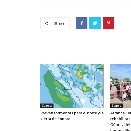
Share
ARTÍCULO RELACIONADOS
MÁS DEL AUTOR
Sonora
Sonora
Prevén tormentas para el norte y la
Arranca To
sierra de Sonora
rehabilitac
Gómez del 
hermosille