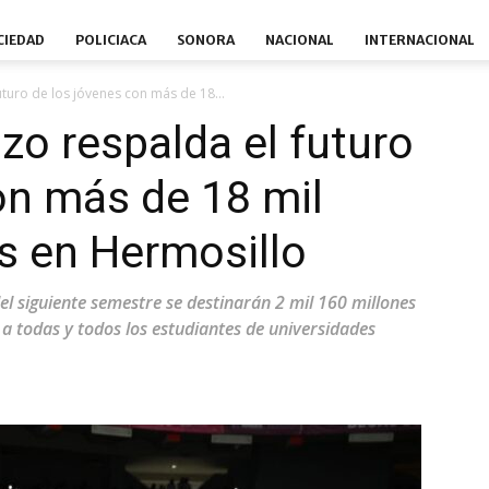
CIEDAD
POLICIACA
SONORA
NACIONAL
INTERNACIONAL
uro de los jóvenes con más de 18...
o respalda el futuro
on más de 18 mil
s en Hermosillo
del siguiente semestre se destinarán 2 mil 160 millones
a todas y todos los estudiantes de universidades