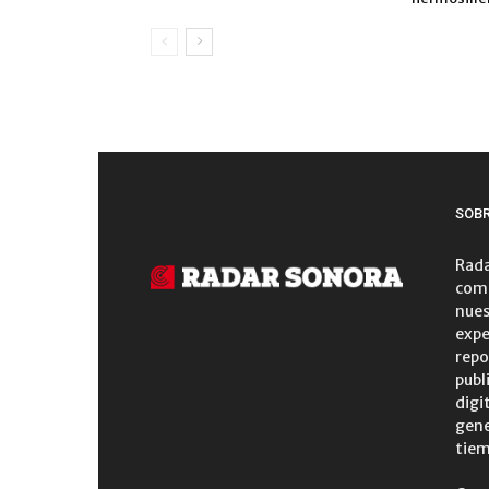
SOB
Rada
comu
nues
expe
repo
publ
digi
gene
tiem