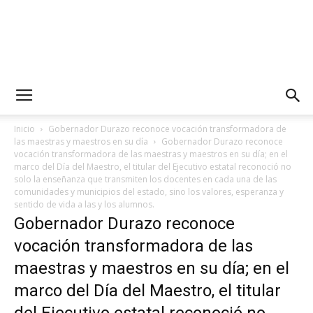
Inicio
Gobernador Durazo reconoce vocación transformadora de
las maestras y maestros en su día
Gobernador Durazo reconoce
vocación transformadora de las maestras y maestros en su día; en el
marco del Día del Maestro, el titular del Ejecutivo estatal reconoció no
solo la enseñanza que transmiten los docentes en cada una de las
comunidades y municipios del estado, sino los valores, esperanza y
sentido de vida a las y los alumnos.
Gobernador Durazo reconoce
vocación transformadora de las
maestras y maestros en su día; en el
marco del Día del Maestro, el titular